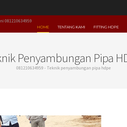
Aini 081210634959
HOME
TENTANG KAMI
FITTING HDPE
knik Penyambungan Pipa H
081210634959 - Teknik penyambungan pipa hdpe