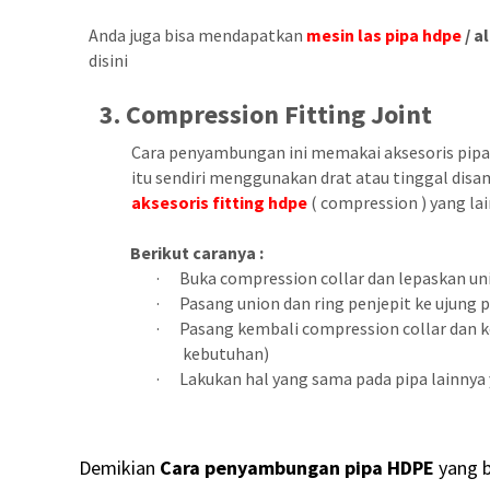
Anda juga bisa mendapatkan
mesin las pipa hdpe
/ a
disini
3.
Compression Fitting Joint
Cara penyambungan ini memakai aksesoris pip
itu sendiri menggunakan drat atau tinggal di
aksesoris fitting hdpe
( compression ) yang la
Berikut caranya :
·
Buka compression collar dan lepaskan un
·
Pasang union dan ring penjepit ke ujung 
·
Pasang kembali compression collar dan 
kebutuhan)
·
Lakukan hal yang sama pada pipa lainnya
Demikian
Cara
penyambungan
pipa HDPE
yang b