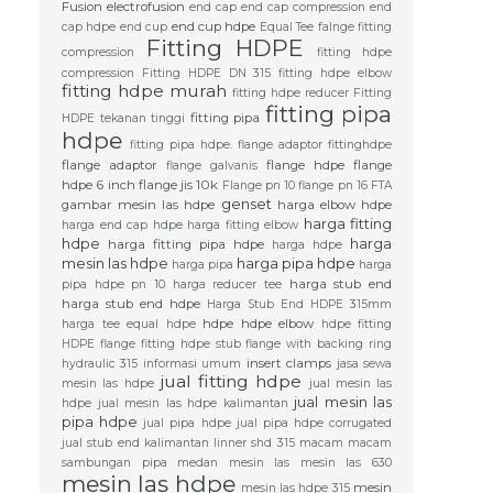
Fusion
electrofusion
end cap
end cap compression
end
end cup hdpe
cap hdpe
end cup
Equal Tee
falnge
fitting
Fitting HDPE
compression
fitting hdpe
compression
Fitting HDPE DN 315
fitting hdpe elbow
fitting hdpe murah
fitting hdpe reducer
Fitting
fitting pipa
fitting pipa
HDPE tekanan tinggi
hdpe
fitting pipa hdpe. flange adaptor
fittinghdpe
flange adaptor
flange hdpe
flange
flange galvanis
hdpe 6 inch
flange jis 10k
Flange pn 10
flange pn 16
FTA
genset
gambar mesin las hdpe
harga elbow hdpe
harga fitting
harga end cap hdpe
harga fitting elbow
hdpe
harga
harga fitting pipa hdpe
harga hdpe
mesin las hdpe
harga pipa hdpe
harga pipa
harga
harga stub end
pipa hdpe pn 10
harga reducer tee
harga stub end hdpe
Harga Stub End HDPE 315mm
hdpe
hdpe elbow
harga tee equal hdpe
hdpe fitting
HDPE flange fitting
hdpe stub flange with backing ring
insert clamps
hydraulic 315
informasi umum
jasa sewa
jual fitting hdpe
mesin las hdpe
jual mesin las
jual mesin las
hdpe
jual mesin las hdpe kalimantan
pipa hdpe
jual pipa hdpe
jual pipa hdpe corrugated
jual stub end
kalimantan
linner shd 315
macam macam
sambungan pipa
medan
mesin las
mesin las 630
mesin las hdpe
mesin
mesin las hdpe 315