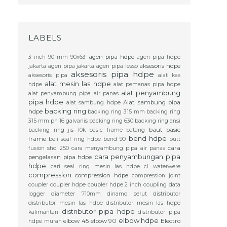
LABELS
agen pipa hdpe
3 inch
90 mm
90x63
agen pipa hdpe
aksesoris hdpe
jakarta
agen pipa jakarta
agen pipa lesso
aksesoris pipa hdpe
aksesoris pipa
alat kas
alat mesin las hdpe
hdpe
alat pemanas pipa hdpe
alat penyambung
alat penyambung pipa air panas
pipa hdpe
Alat sambung pipa
alat sambung hdpe
backing ring
hdpe
backing ring 315 mm
backing ring
315 mm pn 16 galvanis
backing ring 630
backing ring ansi
baut basic
backing ring jis 10k
basic frame
batang
bend hdpe
frame
beli seal ring hdpe
bend 90
butt
cara
fusion shd 250
cara menyambung pipa air panas
cara penyambungan pipa
pengelasan pipa hdpe
hdpe
cari seal ring mesin las hdpe
cl waterwere
compression
compression hdpe
compression joint
coupler
coupler hdpe
coupler hdpe 2 inch
coupling
data
logger
diameter 710mm
dinamo serut
distributor
distributor mesin las hdpe
distributor mesin las hdpe
distributor pipa hdpe
kalimantan
distributor pipa
elbow hdpe
elbow 45
elbow 90
Electro
hdpe murah