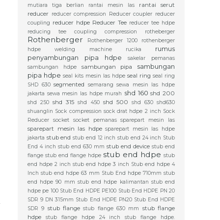
rantai serut
mutiara tiga berlian
rantai mesin las
reducer
reducer compression
Reducer coupler
reducer
reducer hdpe
Reducer Tee
coupling
reducer tee hdpe
reducing tee coupling compression
rotheberger
Rothenberger
Rothenberger 1200
rothenberger
rumus
hdpe welding machine
rucika
penyambungan pipa hdpe
sakelar pemanas
sambungan
sambungan pipa
sambungan hdpe
pipa hdpe
seal ring
seal kits mesin las hdpe
seal ring
segmented
SHD 630
semarang
sewa mesin las hdpe
shd 160
shd 200
jakarta
sewa mesin las hdpe murah
shd 315
shd 500
shd 250
shd 450
shd 630
shd630
shuanglin
Sock compression
sock drat hdpe 2 inch
Sock
Reducer
socket
socket pemanas
sparepart mesin las
sparepart mesin las hdpe
sparepart mesin las hdpe
stub end
jakarta
stub end 12 inch
stub end 24 inch
Stub
stub end device
End 4 inch
stub end 630 mm
stub end
stub end hdpe
flange
stub end flange hdpe
stub
end hdpe 2 inch
stub end hdpe 3 inch
Stub end hdpe 4
Inch
stub end hdpe 63 mm
Stub End hdpe 710mm
stub
end hdpe 90 mm
stub end hdpe kalimantan
stub end
hdpe pe 100
Stub End HDPE PE100
Stub End HDPE PN 20
SDR 9 DN 315mm
Stub End HDPE PN20
Stub End HDPE
stub flange
stub flange
SDR 9
stub flange 630 mm
hdpe
stub flange hdpe 24 inch
stub flange hdpe.