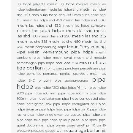
las hdpe jakarta
mesin las hdpe murah
mesin las
mesin las hdpe
hdpe rothenberger
mesin las hdpe shd
shd 160
mesin las hdpe shd 250
mesin las hdpe shd
mesin las hdpe shd 500
315
mesin las hdpe shd 450
mesin las hdpe shd 630
mesin las hdpe sumatera
mesin las pipa hdpe
mesin las shd
mesin
las shd 160
mesin las shd 315
mesin las shd 250
mesin las shd 355
mesin las shd 450
mesin las shd
Mesin Penyambung
630
mesin penyambung hdpe
Pipa
Mesin Penyambung pipa hdpe
mesin
sambung pipa hdpe
mesin serut
mesin shd
metode
mutiara
moulded
mtb
pemasangan pipa hdpe
MTA
tiga berlian
ntb
ntt
oring
panduan pengelasan pipa
hdpe
pemanas
pemanas.
penjual sparepart mesin las
pipa
hdpe SHD
pinguin
pipa gorong-gorong
hdpe
pipa hdpe 1200
pipa hdpe 16 inch
pipa hdpe
2000
pipa hdpe 400 mm
pipa hdpe 450mm
pipa hdpe
pipa hdpe corrugated
800mm
pipa hdpe batangan
pipa
pipa
hdpe corrugated sn4
pipa hdpe corrugated sn8
hdpe jakarta
pipa hdpe lesso
pipa hdpe pn 10
pipa hdpe
pipa hdpe sni
rucika
pipa hdpe singgle wall corrugated
pipa hdpe solid
pipa hdpe spiral
pipa sni
pipa spiral
pipa
spiral double wall
pipa wavin
pisau serut
pn 10
pn 16
pt mutiara tiga berlian
pressure
pressure gauge
pt.