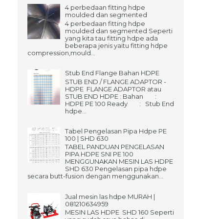
4 perbedaan fitting hdpe
moulded dan segmented
4 perbedaan fitting hdpe
moulded dan segmented Seperti
yang kita tau fitting hdpe ada
beberapa jenis yaitu fitting hdpe
compression,mould...
Stub End Flange Bahan HDPE
STUB END / FLANGE ADAPTOR -
HDPE FLANGE ADAPTOR atau
STUB END HDPE : Bahan :
HDPE PE 100 Ready : Stub End
hdpe...
Tabel Pengelasan Pipa Hdpe PE
100 | SHD 630
TABEL PANDUAN PENGELASAN
PIPA HDPE SNI PE 100
MENGGUNAKAN MESIN LAS HDPE
SHD 630 Pengelasan pipa hdpe
secara butt-fusion dengan menggunakan...
Jual mesin las hdpe MURAH |
081210634959
MESIN LAS HDPE SHD 160 Seperti