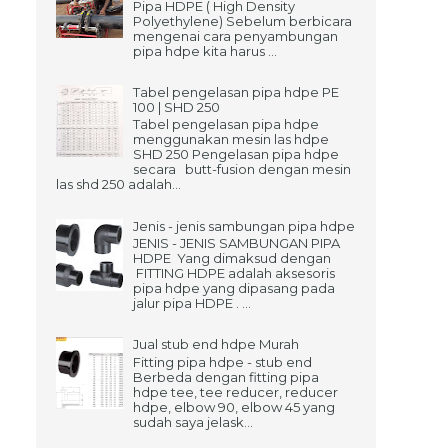
Pipa HDPE ( High Density
Polyethylene) Sebelum berbicara
mengenai cara penyambungan
pipa hdpe kita harus ...
Tabel pengelasan pipa hdpe PE
100 | SHD 250
Tabel pengelasan pipa hdpe
menggunakan mesin las hdpe
SHD 250 Pengelasan pipa hdpe
secara butt-fusion dengan mesin
las shd 250 adalah...
Jenis - jenis sambungan pipa hdpe
JENIS - JENIS SAMBUNGAN PIPA
HDPE Yang dimaksud dengan
FITTING HDPE adalah aksesoris
pipa hdpe yang dipasang pada
jalur pipa HDPE . ...
Jual stub end hdpe Murah
Fitting pipa hdpe - stub end
Berbeda dengan fitting pipa
hdpe tee, tee reducer, reducer
hdpe, elbow 90, elbow 45 yang
sudah saya jelask...