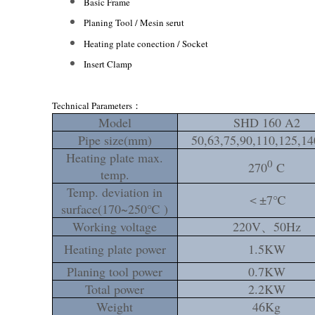
Basic Frame
Planing Tool / Mesin serut
Heating plate conection / Socket
Insert Clamp
Technical Parameters
：
Model
SHD 160 A2
Pipe size(mm)
50,63,75,90,110,125,14
Heating plate max.
0
270
C
temp.
Temp. deviation in
＜±7℃
surface(170~250℃ )
Working voltage
220V、50Hz
Heating plate power
1.5KW
Planing tool power
0.7KW
Total power
2.2KW
Weight
46Kg