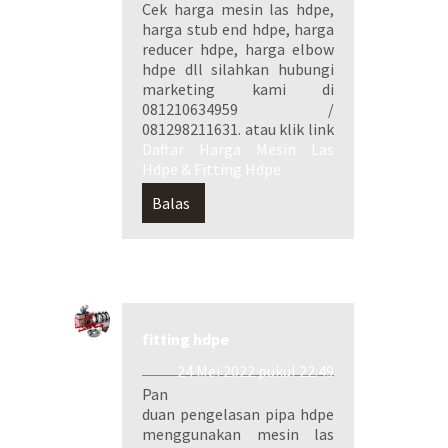
Cek harga mesin las hdpe,
harga stub end hdpe, harga
reducer hdpe, harga elbow
hdpe dll silahkan hubungi
marketing kami di
081210634959 /
081298211631. atau klik link
Daftar Harga Mesin Las
Hdpe & Fitting Hdpe
Balas
fitting hdpe
24 Mei 2022 pukul 22.49
Pan
duan pengelasan pipa hdpe
menggunakan mesin las