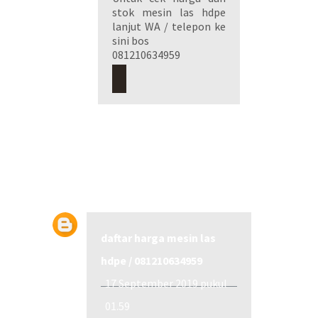
stok mesin las hdpe
lanjut WA / telepon ke
sini bos
081210634959
Balas
daftar harga mesin las
hdpe / 081210634959
17 September 2019 pukul
01.59