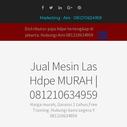
Marketing : Aini : 081210634959
Distributor pipa hdpe terlengkap di
jakarta. Hubungi Aini 081210634959
Jual Mesin Las
Hdpe MURAH |
081210634959
Harga murah, Garansi 1 tahun,Free
Training. Hubungi kami segera !!
081210634959