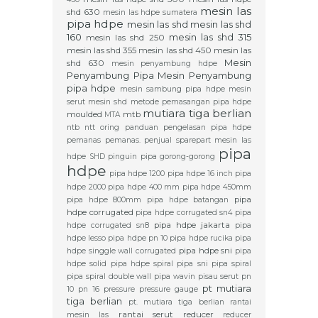
mesin las
shd 630
mesin las hdpe sumatera
pipa hdpe
mesin las shd
mesin las shd
160
mesin las shd 315
mesin las shd 250
mesin las shd 355
mesin las shd 450
mesin las
Mesin
shd 630
mesin penyambung hdpe
Penyambung Pipa
Mesin Penyambung
pipa hdpe
mesin sambung pipa hdpe
mesin
serut
mesin shd
metode pemasangan pipa hdpe
mutiara tiga berlian
moulded
mtb
MTA
ntb
ntt
oring
panduan pengelasan pipa hdpe
pemanas
pemanas.
penjual sparepart mesin las
pipa
hdpe SHD
pinguin
pipa gorong-gorong
hdpe
pipa hdpe 1200
pipa hdpe 16 inch
pipa
hdpe 2000
pipa hdpe 400 mm
pipa hdpe 450mm
pipa
pipa hdpe 800mm
pipa hdpe batangan
hdpe corrugated
pipa hdpe corrugated sn4
pipa
pipa hdpe jakarta
hdpe corrugated sn8
pipa
hdpe lesso
pipa hdpe pn 10
pipa hdpe rucika
pipa
pipa hdpe sni
hdpe singgle wall corrugated
pipa
hdpe solid
pipa hdpe spiral
pipa sni
pipa spiral
pipa spiral double wall
pipa wavin
pisau serut
pn
pt mutiara
10
pn 16
pressure
pressure gauge
tiga berlian
pt. mutiara tiga berlian
rantai
rantai serut
reducer
mesin las
reducer