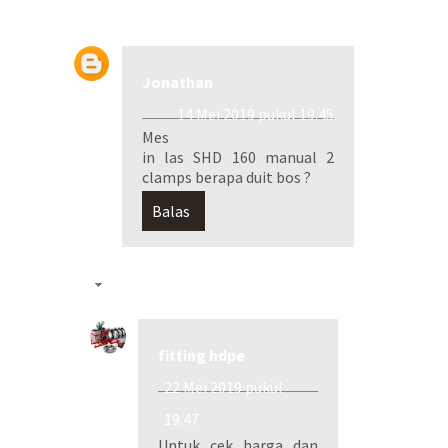
Jonathan
14 Mei 2019 pukul 19.45
Mes
in las SHD 160 manual 2
clamps berapa duit bos ?
Balas
Balasan
fitting hdpe
22 Mei 2019 pukul
19.47
Untuk cek harga dan