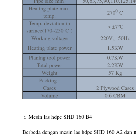
Pipe size(mm)
50,63,75,90,110,125,14
Heating plate max.
0
270
C
temp.
Temp. deviation in
＜±7℃
surface(170~250℃ )
Working voltage
220V、50Hz
Heating plate power
1.5KW
Planing tool power
0.7KW
Total power
2.2KW
Weight
57 Kg
Packing :
Cases
2 Plywood Cases
Volume
0.6 CBM
Mesin las hdpe SHD 160 B4
C
.
Berbeda dengan mesin las hdpe SHD 160 A2 dan