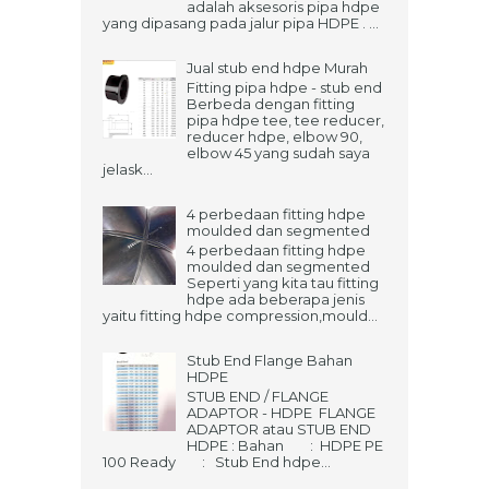
adalah aksesoris pipa hdpe
yang dipasang pada jalur pipa HDPE . ...
Jual stub end hdpe Murah
Fitting pipa hdpe - stub end
Berbeda dengan fitting
pipa hdpe tee, tee reducer,
reducer hdpe, elbow 90,
elbow 45 yang sudah saya
jelask...
4 perbedaan fitting hdpe
moulded dan segmented
4 perbedaan fitting hdpe
moulded dan segmented
Seperti yang kita tau fitting
hdpe ada beberapa jenis
yaitu fitting hdpe compression,mould...
Stub End Flange Bahan
HDPE
STUB END / FLANGE
ADAPTOR - HDPE FLANGE
ADAPTOR atau STUB END
HDPE : Bahan : HDPE PE
100 Ready : Stub End hdpe...