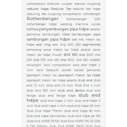
compression
Reducer coupler
reducer coupling
reducer hdpe
Reducer Tee
reducer tee hdpe
reducing tee coupling compression
rotheberger
Rothenberger
Rothenberger 1200
rothenberger hdpe welding machine
rucika
rumus penyambungan pipa hdpe
sakelar
sambungan pipa
pemanas
sambungan hdpe
sambungan pipa hdpe
seal kits mesin las
seal ring
segmented
hdpe
seal ring SHD 630
semarang
sewa mesin las hdpe jakarta
sewa
shd 160
shd 200
mesin las hdpe murah
shd
shd 315
shd 500
250
shd 450
shd 630
shd630
shuanglin
Sock compression
sock drat hdpe 2
inch
Sock Reducer
socket
socket pemanas
sparepart mesin las hdpe
sparepart mesin las
stub end
sparepart mesin las hdpe jakarta
stub
end 12 inch
stub end 24 inch
Stub End 4 inch
stub end device
stub end 630 mm
stub end
stub end
flange
stub end flange hdpe
hdpe
stub end hdpe 2 inch
stub end hdpe 3
inch
Stub end hdpe 4 Inch
stub end hdpe 63 mm
Stub End hdpe 710mm
stub end hdpe 90 mm
stub end hdpe kalimantan
stub end hdpe pe 100
Stub End HDPE PE100
Stub End HDPE PN 20 SDR
9 DN 315mm
Stub End HDPE PN20
Stub End