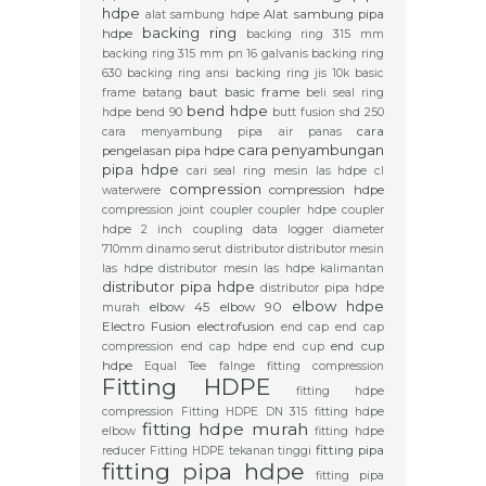
hdpe
Alat sambung pipa
alat sambung hdpe
backing ring
hdpe
backing ring 315 mm
backing ring 315 mm pn 16 galvanis
backing ring
630
backing ring ansi
backing ring jis 10k
basic
baut basic frame
frame
batang
beli seal ring
bend hdpe
hdpe
bend 90
butt fusion shd 250
cara
cara menyambung pipa air panas
cara penyambungan
pengelasan pipa hdpe
pipa hdpe
cari seal ring mesin las hdpe
cl
compression
compression hdpe
waterwere
compression joint
coupler
coupler hdpe
coupler
hdpe 2 inch
coupling
data logger
diameter
710mm
dinamo serut
distributor
distributor mesin
las hdpe
distributor mesin las hdpe kalimantan
distributor pipa hdpe
distributor pipa hdpe
elbow hdpe
elbow 45
elbow 90
murah
Electro Fusion
electrofusion
end cap
end cap
end cup
compression
end cap hdpe
end cup
hdpe
Equal Tee
falnge
fitting compression
Fitting HDPE
fitting hdpe
compression
Fitting HDPE DN 315
fitting hdpe
fitting hdpe murah
elbow
fitting hdpe
fitting pipa
reducer
Fitting HDPE tekanan tinggi
fitting pipa hdpe
fitting pipa