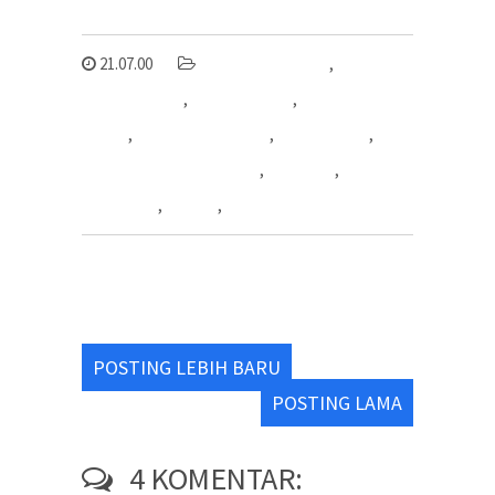
21.07.00
alat mesin las hdpe
,
harga
mesin las hdpe
,
mesin las hdpe
,
mesin las hdpe
jakarta
,
mesin las pipa hdpe
,
mesin las shd
,
mesin sambung pipa hdpe
,
pipa hdpe
,
pt mutiara
tiga berlian
,
shd 160
,
shd 200
POSTING LEBIH BARU
POSTING LAMA
4 KOMENTAR: