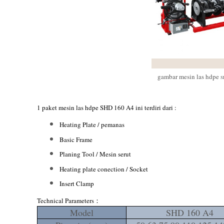
gambar mesin las hdpe
S
1 paket mesin las hdpe SHD 160 A4 ini terdiri dari :
Heating Plate / pemanas
Basic Frame
Planing Tool / Mesin serut
Heating plate conection / Socket
Insert Clamp
Technical Parameters
：
Model
SHD 160 A4