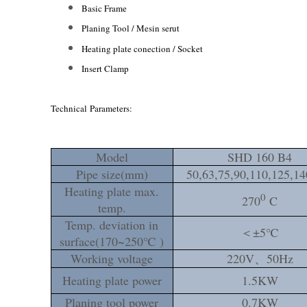
Basic Frame
Planing Tool / Mesin serut
Heating plate conection / Socket
Insert Clamp
Technical Parameters:
Model
SHD 160 B4
Pipe size(mm)
50,63,75,90,110,125,14
Heating plate max.
0
270
C
temp.
Temp. deviation in
＜±5℃
surface(170~250℃ )
Working voltage
220V、50Hz
Heating plate power
1.5KW
Planing tool power
0.7KW