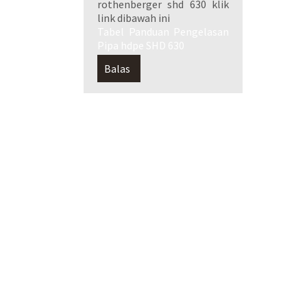
rothenberger shd 630 klik
link dibawah ini
Tabel Panduan Pengelasan
Pipa hdpe SHD 630
Balas