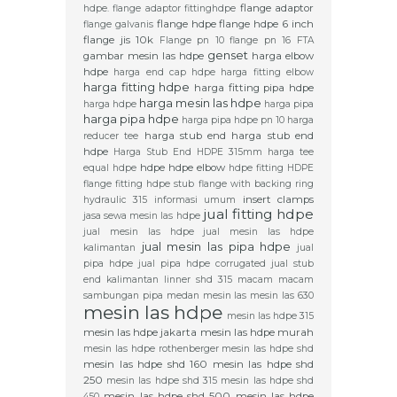
flange adaptor
hdpe. flange adaptor
fittinghdpe
flange hdpe
flange hdpe 6 inch
flange galvanis
flange jis 10k
Flange pn 10
flange pn 16
FTA
genset
gambar mesin las hdpe
harga elbow
hdpe
harga end cap hdpe
harga fitting elbow
harga fitting hdpe
harga fitting pipa hdpe
harga mesin las hdpe
harga hdpe
harga pipa
harga pipa hdpe
harga pipa hdpe pn 10
harga
harga stub end
harga stub end
reducer tee
hdpe
Harga Stub End HDPE 315mm
harga tee
hdpe
hdpe elbow
equal hdpe
hdpe fitting
HDPE
flange fitting
hdpe stub flange with backing ring
insert clamps
hydraulic 315
informasi umum
jual fitting hdpe
jasa sewa mesin las hdpe
jual mesin las hdpe
jual mesin las hdpe
jual mesin las pipa hdpe
kalimantan
jual
pipa hdpe
jual pipa hdpe corrugated
jual stub
end
kalimantan
linner shd 315
macam macam
sambungan pipa
medan
mesin las
mesin las 630
mesin las hdpe
mesin las hdpe 315
mesin las hdpe jakarta
mesin las hdpe murah
mesin las hdpe rothenberger
mesin las hdpe shd
mesin las hdpe shd 160
mesin las hdpe shd
250
mesin las hdpe shd 315
mesin las hdpe shd
mesin las hdpe shd 500
mesin las hdpe
450