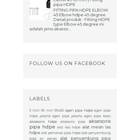
pipa HDPE
FITTING PIPA HDPE ELBOW
45 Elbow hdpe 45 degree
Detail produk : Fitting HDPE
type Elbow 45 degree ini
adalah jenis akseso...
FOLLOW US ON FACEBOOK
LABELS
agen pipa hdpe
3 inch
90 mm
90x63
agen pipa
hdpe jakarta
agen pipa jakarta
agen pipa lesso
aksesoris
aksesoris hdpe
aksesoris pipa
pipa hdpe
alat mesin las
alat kas hdpe
hdpe
alat pemanas pipa hdpe
alat penyambung
alat penyambung pipa
pipa air panas