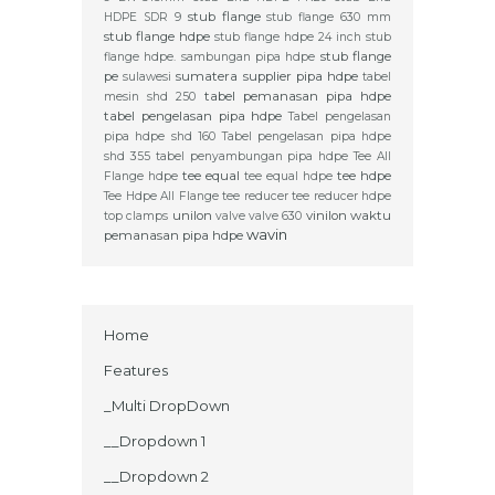
stub flange
HDPE SDR 9
stub flange 630 mm
stub flange hdpe
stub flange hdpe 24 inch
stub
stub flange
flange hdpe. sambungan pipa hdpe
pe
sumatera
supplier pipa hdpe
sulawesi
tabel
tabel pemanasan pipa hdpe
mesin shd 250
tabel pengelasan pipa hdpe
Tabel pengelasan
pipa hdpe shd 160
Tabel pengelasan pipa hdpe
shd 355
tabel penyambungan pipa hdpe
Tee All
tee equal
tee hdpe
Flange hdpe
tee equal hdpe
Tee Hdpe All Flange
tee reducer
tee reducer hdpe
unilon
vinilon
waktu
top clamps
valve
valve 630
wavin
pemanasan pipa hdpe
Home
Features
_Multi DropDown
__Dropdown 1
__Dropdown 2