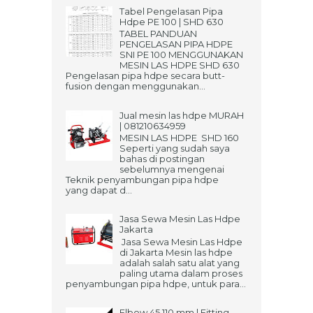
Tabel Pengelasan Pipa
Hdpe PE 100 | SHD 630
TABEL PANDUAN
PENGELASAN PIPA HDPE
SNI PE 100 MENGGUNAKAN
MESIN LAS HDPE SHD 630
Pengelasan pipa hdpe secara butt-
fusion dengan menggunakan...
Jual mesin las hdpe MURAH
| 081210634959
MESIN LAS HDPE SHD 160
Seperti yang sudah saya
bahas di postingan
sebelumnya mengenai
Teknik penyambungan pipa hdpe
yang dapat d...
Jasa Sewa Mesin Las Hdpe
Jakarta
Jasa Sewa Mesin Las Hdpe
di Jakarta Mesin las hdpe
adalah salah satu alat yang
paling utama dalam proses
penyambungan pipa hdpe, untuk para...
Elbow 45 110 mm | Fitting