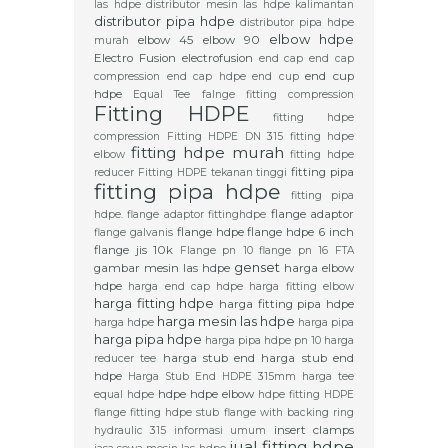
las hdpe
distributor mesin las hdpe kalimantan
distributor pipa hdpe
distributor pipa hdpe
elbow hdpe
elbow 45
elbow 90
murah
Electro Fusion
electrofusion
end cap
end cap
end cup
compression
end cap hdpe
end cup
hdpe
Equal Tee
falnge
fitting compression
Fitting HDPE
fitting hdpe
compression
Fitting HDPE DN 315
fitting hdpe
fitting hdpe murah
elbow
fitting hdpe
fitting pipa
reducer
Fitting HDPE tekanan tinggi
fitting pipa hdpe
fitting pipa
flange adaptor
hdpe. flange adaptor
fittinghdpe
flange hdpe
flange hdpe 6 inch
flange galvanis
flange jis 10k
Flange pn 10
flange pn 16
FTA
genset
gambar mesin las hdpe
harga elbow
hdpe
harga end cap hdpe
harga fitting elbow
harga fitting hdpe
harga fitting pipa hdpe
harga mesin las hdpe
harga hdpe
harga pipa
harga pipa hdpe
harga pipa hdpe pn 10
harga
harga stub end
harga stub end
reducer tee
hdpe
Harga Stub End HDPE 315mm
harga tee
hdpe
hdpe elbow
equal hdpe
hdpe fitting
HDPE
flange fitting
hdpe stub flange with backing ring
insert clamps
hydraulic 315
informasi umum
jual fitting hdpe