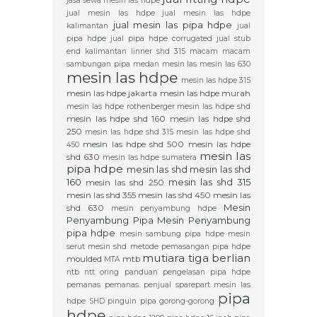
jasa sewa mesin las hdpe
jual mesin las hdpe
jual mesin las hdpe
jual mesin las pipa hdpe
kalimantan
jual
pipa hdpe
jual pipa hdpe corrugated
jual stub
end
kalimantan
linner shd 315
macam macam
sambungan pipa
medan
mesin las
mesin las 630
mesin las hdpe
mesin las hdpe 315
mesin las hdpe jakarta
mesin las hdpe murah
mesin las hdpe rothenberger
mesin las hdpe shd
mesin las hdpe shd 160
mesin las hdpe shd
250
mesin las hdpe shd 315
mesin las hdpe shd
mesin las hdpe shd 500
mesin las hdpe
450
mesin las
shd 630
mesin las hdpe sumatera
pipa hdpe
mesin las shd
mesin las shd
160
mesin las shd 315
mesin las shd 250
mesin las shd 355
mesin las shd 450
mesin las
Mesin
shd 630
mesin penyambung hdpe
Penyambung Pipa
Mesin Penyambung
pipa hdpe
mesin sambung pipa hdpe
mesin
serut
mesin shd
metode pemasangan pipa hdpe
mutiara tiga berlian
moulded
mtb
MTA
ntb
ntt
oring
panduan pengelasan pipa hdpe
pemanas
pemanas.
penjual sparepart mesin las
pipa
hdpe SHD
pinguin
pipa gorong-gorong
hdpe