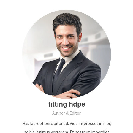
fitting hdpe
Author & Editor
Has laoreet percipitur ad. Vide interesset in mei,
no his legimus verterem. Et nostrum imperdiet