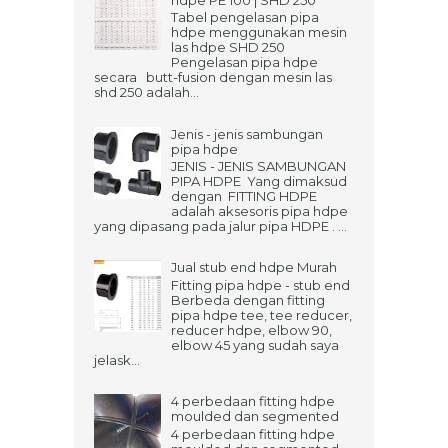
Tabel pengelasan pipa
hdpe menggunakan mesin
las hdpe SHD 250
Pengelasan pipa hdpe
secara butt-fusion dengan mesin las
shd 250 adalah...
Jenis - jenis sambungan
pipa hdpe
JENIS - JENIS SAMBUNGAN
PIPA HDPE Yang dimaksud
dengan FITTING HDPE
adalah aksesoris pipa hdpe
yang dipasang pada jalur pipa HDPE . ...
Jual stub end hdpe Murah
Fitting pipa hdpe - stub end
Berbeda dengan fitting
pipa hdpe tee, tee reducer,
reducer hdpe, elbow 90,
elbow 45 yang sudah saya
jelask...
4 perbedaan fitting hdpe
moulded dan segmented
4 perbedaan fitting hdpe