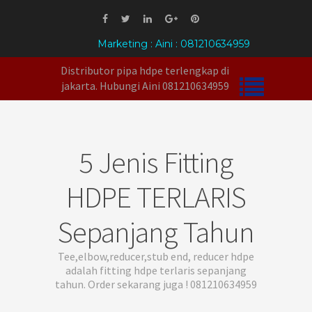
Marketing : Aini : 081210634959
Distributor pipa hdpe terlengkap di
jakarta. Hubungi Aini 081210634959
5 Jenis Fitting
HDPE TERLARIS
Sepanjang Tahun
Tee,elbow,reducer,stub end, reducer hdpe
adalah fitting hdpe terlaris sepanjang
tahun. Order sekarang juga ! 081210634959