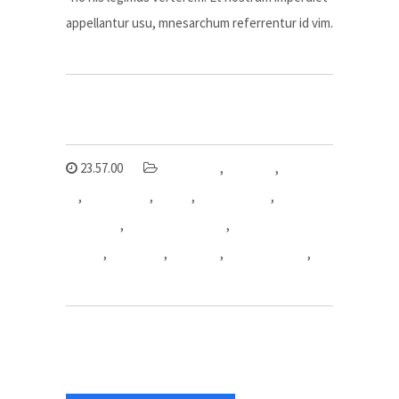
appellantur usu, mnesarchum referrentur id vim.
23.57.00
bend hdpe
,
elbow 45
,
elbow
90
,
elbow hdpe
,
falnge
,
Fitting HDPE
,
fitting
pipa hdpe
,
harga reducer tee
,
mutiara tiga
berlian
,
pipa hdpe
,
stub end
,
stub end hdpe
,
tee
reducer hdpe