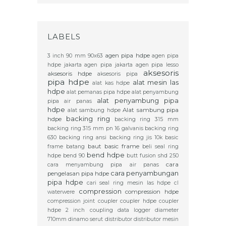
LABELS
agen pipa hdpe
3 inch
90 mm
90x63
agen pipa
hdpe jakarta
agen pipa jakarta
agen pipa lesso
aksesoris
aksesoris hdpe
aksesoris pipa
pipa hdpe
alat mesin las
alat kas hdpe
hdpe
alat pemanas pipa hdpe
alat penyambung
alat penyambung pipa
pipa air panas
hdpe
Alat sambung pipa
alat sambung hdpe
backing ring
hdpe
backing ring 315 mm
backing ring 315 mm pn 16 galvanis
backing ring
630
backing ring ansi
backing ring jis 10k
basic
baut basic frame
frame
batang
beli seal ring
bend hdpe
hdpe
bend 90
butt fusion shd 250
cara
cara menyambung pipa air panas
cara penyambungan
pengelasan pipa hdpe
pipa hdpe
cari seal ring mesin las hdpe
cl
compression
compression hdpe
waterwere
compression joint
coupler
coupler hdpe
coupler
hdpe 2 inch
coupling
data logger
diameter
710mm
dinamo serut
distributor
distributor mesin