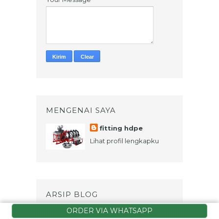
MENGENAI SAYA
fitting hdpe
Lihat profil lengkapku
ARSIP BLOG
ORDER VIA WHATSAPP
2026
(3)
►