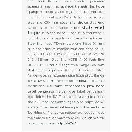
inch
Sock Reducer
socket
socket pemanas
sparepart mesin las hdpe
sparepart mesin las
stub end
sparepart mesin las hdpe jakarta
stub
end 12 inch
stub end 24 inch
Stub End 4 inch
stub end device
stub end 630 mm
stub end
stub end
flange
stub end flange hdpe
hdpe
stub end hdpe 2 inch
stub end hdpe 3
inch
Stub end hdpe 4 Inch
stub end hdpe 63 mm
Stub End hdpe 710mm
stub end hdpe 90 mm
stub end hdpe kalimantan
stub end hdpe pe 100
Stub End HDPE PE100
Stub End HDPE PN 20 SDR
9 DN 315mm
Stub End HDPE PN20
Stub End
stub flange
HDPE SDR 9
stub flange 630 mm
stub flange hdpe
stub flange hdpe 24 inch
stub
stub flange
flange hdpe. sambungan pipa hdpe
pe
sumatera
supplier pipa hdpe
sulawesi
tabel
tabel pemanasan pipa hdpe
mesin shd 250
tabel pengelasan pipa hdpe
Tabel pengelasan
pipa hdpe shd 160
Tabel pengelasan pipa hdpe
shd 355
tabel penyambungan pipa hdpe
Tee All
tee equal
tee hdpe
Flange hdpe
tee equal hdpe
Tee Hdpe All Flange
tee reducer
tee reducer hdpe
unilon
vinilon
waktu
top clamps
valve
valve 630
wavin
pemanasan pipa hdpe