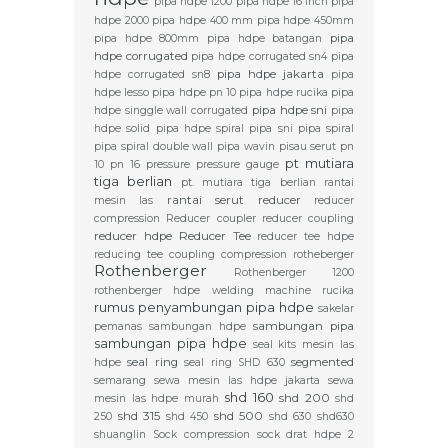
pipa hdpe 1200
pipa hdpe 16 inch
pipa
hdpe 2000
pipa hdpe 400 mm
pipa hdpe 450mm
pipa
pipa hdpe 800mm
pipa hdpe batangan
hdpe corrugated
pipa hdpe corrugated sn4
pipa
pipa hdpe jakarta
hdpe corrugated sn8
pipa
hdpe lesso
pipa hdpe pn 10
pipa hdpe rucika
pipa
pipa hdpe sni
hdpe singgle wall corrugated
pipa
hdpe solid
pipa hdpe spiral
pipa sni
pipa spiral
pipa spiral double wall
pipa wavin
pisau serut
pn
pt mutiara
10
pn 16
pressure
pressure gauge
tiga berlian
pt. mutiara tiga berlian
rantai
rantai serut
reducer
mesin las
reducer
compression
Reducer coupler
reducer coupling
reducer hdpe
Reducer Tee
reducer tee hdpe
reducing tee coupling compression
rotheberger
Rothenberger
Rothenberger 1200
rothenberger hdpe welding machine
rucika
rumus penyambungan pipa hdpe
sakelar
sambungan pipa
pemanas
sambungan hdpe
sambungan pipa hdpe
seal kits mesin las
seal ring
segmented
hdpe
seal ring SHD 630
semarang
sewa mesin las hdpe jakarta
sewa
shd 160
shd 200
mesin las hdpe murah
shd
shd 315
shd 500
250
shd 450
shd 630
shd630
shuanglin
Sock compression
sock drat hdpe 2