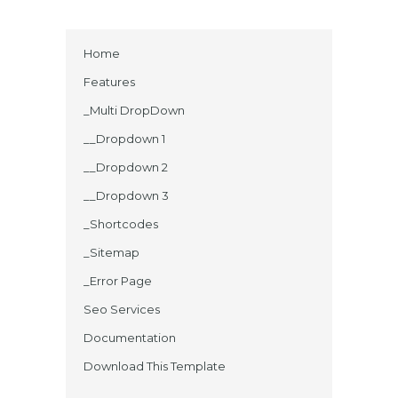
Home
Features
_Multi DropDown
__Dropdown 1
__Dropdown 2
__Dropdown 3
_Shortcodes
_Sitemap
_Error Page
Seo Services
Documentation
Download This Template