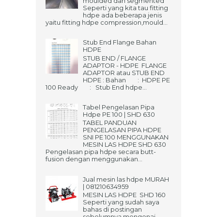
moulded dan segmented
Seperti yang kita tau fitting
hdpe ada beberapa jenis
yaitu fitting hdpe compression,mould...
Stub End Flange Bahan
HDPE
STUB END / FLANGE
ADAPTOR - HDPE FLANGE
ADAPTOR atau STUB END
HDPE : Bahan : HDPE PE
100 Ready : Stub End hdpe...
Tabel Pengelasan Pipa
Hdpe PE 100 | SHD 630
TABEL PANDUAN
PENGELASAN PIPA HDPE
SNI PE 100 MENGGUNAKAN
MESIN LAS HDPE SHD 630
Pengelasan pipa hdpe secara butt-
fusion dengan menggunakan...
Jual mesin las hdpe MURAH
| 081210634959
MESIN LAS HDPE SHD 160
Seperti yang sudah saya
bahas di postingan
sebelumnya mengenai