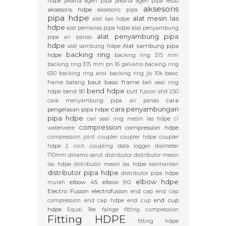
hdpe jakarta
agen pipa jakarta
agen pipa lesso
aksesoris
aksesoris hdpe
aksesoris pipa
pipa hdpe
alat mesin las
alat kas hdpe
hdpe
alat pemanas pipa hdpe
alat penyambung
alat penyambung pipa
pipa air panas
hdpe
Alat sambung pipa
alat sambung hdpe
backing ring
hdpe
backing ring 315 mm
backing ring 315 mm pn 16 galvanis
backing ring
630
backing ring ansi
backing ring jis 10k
basic
baut basic frame
frame
batang
beli seal ring
bend hdpe
hdpe
bend 90
butt fusion shd 250
cara
cara menyambung pipa air panas
cara penyambungan
pengelasan pipa hdpe
pipa hdpe
cari seal ring mesin las hdpe
cl
compression
compression hdpe
waterwere
compression joint
coupler
coupler hdpe
coupler
hdpe 2 inch
coupling
data logger
diameter
710mm
dinamo serut
distributor
distributor mesin
las hdpe
distributor mesin las hdpe kalimantan
distributor pipa hdpe
distributor pipa hdpe
elbow hdpe
elbow 45
elbow 90
murah
Electro Fusion
electrofusion
end cap
end cap
end cup
compression
end cap hdpe
end cup
hdpe
Equal Tee
falnge
fitting compression
Fitting HDPE
fitting hdpe