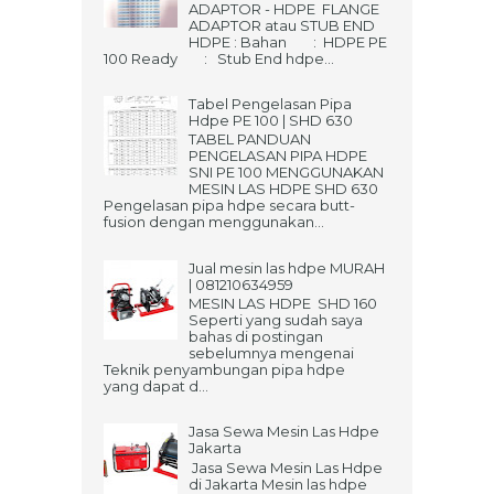
ADAPTOR - HDPE FLANGE
ADAPTOR atau STUB END
HDPE : Bahan : HDPE PE
100 Ready : Stub End hdpe...
Tabel Pengelasan Pipa
Hdpe PE 100 | SHD 630
TABEL PANDUAN
PENGELASAN PIPA HDPE
SNI PE 100 MENGGUNAKAN
MESIN LAS HDPE SHD 630
Pengelasan pipa hdpe secara butt-
fusion dengan menggunakan...
Jual mesin las hdpe MURAH
| 081210634959
MESIN LAS HDPE SHD 160
Seperti yang sudah saya
bahas di postingan
sebelumnya mengenai
Teknik penyambungan pipa hdpe
yang dapat d...
Jasa Sewa Mesin Las Hdpe
Jakarta
Jasa Sewa Mesin Las Hdpe
di Jakarta Mesin las hdpe