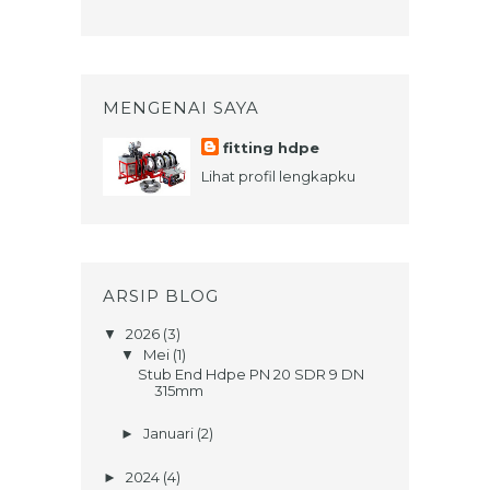
MENGENAI SAYA
fitting hdpe
Lihat profil lengkapku
ARSIP BLOG
2026
(3)
▼
Mei
(1)
▼
Stub End Hdpe PN 20 SDR 9 DN
315mm
Januari
(2)
►
2024
(4)
►