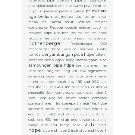
hdpe solid
pipa hdpe spiral
pipa sni
pipa spiral
pipa spiral double wall
pipa wavin
pisau serut
pn
pt mutiara
10
pn 16
pressure
pressure gauge
tiga berlian
pt. mutiara tiga berlian
rantai
rantai serut
reducer
mesin las
reducer
compression
Reducer coupler
reducer coupling
reducer hdpe
Reducer Tee
reducer tee hdpe
reducing tee coupling compression
rotheberger
Rothenberger
Rothenberger 1200
rothenberger hdpe welding machine
rucika
rumus penyambungan pipa hdpe
sakelar
sambungan pipa
pemanas
sambungan hdpe
sambungan pipa hdpe
seal kits mesin las
seal ring
segmented
hdpe
seal ring SHD 630
semarang
sewa mesin las hdpe jakarta
sewa
shd 160
shd 200
mesin las hdpe murah
shd
shd 315
shd 500
250
shd 450
shd 630
shd630
shuanglin
Sock compression
sock drat hdpe 2
inch
Sock Reducer
socket
socket pemanas
sparepart mesin las hdpe
sparepart mesin las
stub end
sparepart mesin las hdpe jakarta
stub
end 12 inch
stub end 24 inch
Stub End 4 inch
stub end device
stub end 630 mm
stub end
stub end
flange
stub end flange hdpe
hdpe
stub end hdpe 2 inch
stub end hdpe 3