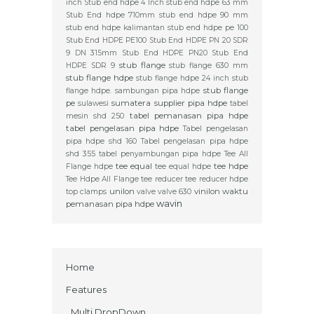
inch
Stub end hdpe 4 Inch
stub end hdpe 63 mm
Stub End hdpe 710mm
stub end hdpe 90 mm
stub end hdpe kalimantan
stub end hdpe pe 100
Stub End HDPE PE100
Stub End HDPE PN 20 SDR
9 DN 315mm
Stub End HDPE PN20
Stub End
stub flange
HDPE SDR 9
stub flange 630 mm
stub flange hdpe
stub flange hdpe 24 inch
stub
stub flange
flange hdpe. sambungan pipa hdpe
pe
sumatera
supplier pipa hdpe
sulawesi
tabel
tabel pemanasan pipa hdpe
mesin shd 250
tabel pengelasan pipa hdpe
Tabel pengelasan
pipa hdpe shd 160
Tabel pengelasan pipa hdpe
shd 355
tabel penyambungan pipa hdpe
Tee All
tee equal
tee hdpe
Flange hdpe
tee equal hdpe
Tee Hdpe All Flange
tee reducer
tee reducer hdpe
unilon
vinilon
waktu
top clamps
valve
valve 630
wavin
pemanasan pipa hdpe
Home
Features
_Multi DropDown