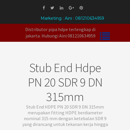
Marketing : Aini : 081210634959
Distributor pipa hdpe terlengkap di
jakarta. Hubungi Aini 081210634959
Stub End Hdpe
PN 20 SDR 9 DN
315mm
Stub End HDPE PN 20 SDR 9 DN 315mm
merupakan fitting HDPE berdiameter
nominal 315 mm dengan ketebalan SDR 9
yang dirancang untuk tekanan kerja hingga