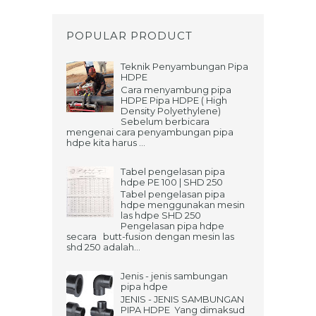
POPULAR PRODUCT
Teknik Penyambungan Pipa
HDPE
Cara menyambung pipa
HDPE Pipa HDPE ( High
Density Polyethylene)
Sebelum berbicara
mengenai cara penyambungan pipa
hdpe kita harus ...
Tabel pengelasan pipa
hdpe PE 100 | SHD 250
Tabel pengelasan pipa
hdpe menggunakan mesin
las hdpe SHD 250
Pengelasan pipa hdpe
secara butt-fusion dengan mesin las
shd 250 adalah...
Jenis - jenis sambungan
pipa hdpe
JENIS - JENIS SAMBUNGAN
PIPA HDPE Yang dimaksud