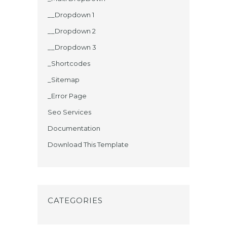
__Dropdown 1
__Dropdown 2
__Dropdown 3
_Shortcodes
_Sitemap
_Error Page
Seo Services
Documentation
Download This Template
CATEGORIES