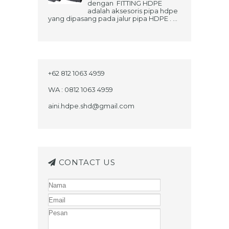
dengan FITTING HDPE
adalah aksesoris pipa hdpe
yang dipasang pada jalur pipa HDPE . ...
+62 812 1063 4959
WA : 0812 1063 4959
aini.hdpe.shd@gmail.com
CONTACT US