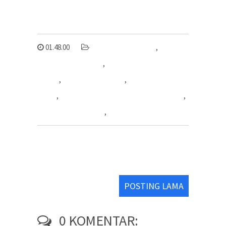
01.48.00
Fitting HDPE DN 315
,
Fitting
HDPE tekanan tinggi
,
Harga Stub End HDPE
315mm
,
HDPE flange fitting
,
Stub End HDPE
PE100
,
Stub End HDPE PN 20 SDR 9 DN 315mm
,
Stub End HDPE PN20
,
Stub End HDPE SDR 9
POSTING LAMA
0 KOMENTAR: