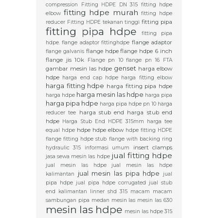
compression
Fitting HDPE DN 315
fitting hdpe
fitting hdpe murah
elbow
fitting hdpe
fitting pipa
reducer
Fitting HDPE tekanan tinggi
fitting pipa hdpe
fitting pipa
flange adaptor
hdpe. flange adaptor
fittinghdpe
flange hdpe
flange hdpe 6 inch
flange galvanis
flange jis 10k
Flange pn 10
flange pn 16
FTA
genset
gambar mesin las hdpe
harga elbow
hdpe
harga end cap hdpe
harga fitting elbow
harga fitting hdpe
harga fitting pipa hdpe
harga mesin las hdpe
harga hdpe
harga pipa
harga pipa hdpe
harga pipa hdpe pn 10
harga
harga stub end
harga stub end
reducer tee
hdpe
Harga Stub End HDPE 315mm
harga tee
hdpe
hdpe elbow
equal hdpe
hdpe fitting
HDPE
flange fitting
hdpe stub flange with backing ring
insert clamps
hydraulic 315
informasi umum
jual fitting hdpe
jasa sewa mesin las hdpe
jual mesin las hdpe
jual mesin las hdpe
jual mesin las pipa hdpe
kalimantan
jual
pipa hdpe
jual pipa hdpe corrugated
jual stub
end
kalimantan
linner shd 315
macam macam
sambungan pipa
medan
mesin las
mesin las 630
mesin las hdpe
mesin las hdpe 315