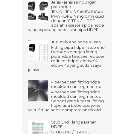
Jenis - jenis sambungan
pipa hdpe
JENIS - JENIS SAMBUNGAN
PIPA HDPE Yang dimaksud
dengan FITTING HDPE
adalah aksesoris pipa hdpe
yang dipasang pada jalur pipa HDPE . ...
Jual stub end hdpe Murah
Fitting pipa hdpe - stub end
Berbeda dengan fitting
pipa hdpe tee, tee reducer,
reducer hdpe, elbow 90,
elbow 45 yang sudah saya
jelask...
4 perbedaan fitting hdpe
moulded dan segmented
4 perbedaan fitting hdpe
moulded dan segmented
Seperti yang kita tau fitting
hdpe ada beberapa jenis
yaitu fitting hdpe compression,mould...
Stub End Flange Bahan
HDPE
STUB END / FLANGE