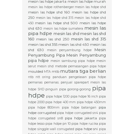
mesin las hdpe jakarta
mesin las hdpe murah
mesin las hdpe rothenberger
mesin las hdpe shd
mesin las hdpe shd 160
mesin las hdpe shd
250
mesin las hdpe shd 315
mesin las hdpe shd
mesin las hdpe shd 500
mesin las hdpe
450
mesin las
shd 630
mesin las hdpe sumatera
pipa hdpe
mesin las shd
mesin las shd
160
mesin las shd 315
mesin las shd 250
mesin las shd 355
mesin las shd 450
mesin las
Mesin
shd 630
mesin penyambung hdpe
Penyambung Pipa
Mesin Penyambung
pipa hdpe
mesin sambung pipa hdpe
mesin
serut
mesin shd
metode pemasangan pipa hdpe
mutiara tiga berlian
moulded
mtb
MTA
ntb
ntt
oring
panduan pengelasan pipa hdpe
pemanas
pemanas.
penjual sparepart mesin las
pipa
hdpe SHD
pinguin
pipa gorong-gorong
hdpe
pipa hdpe 1200
pipa hdpe 16 inch
pipa
hdpe 2000
pipa hdpe 400 mm
pipa hdpe 450mm
pipa
pipa hdpe 800mm
pipa hdpe batangan
hdpe corrugated
pipa hdpe corrugated sn4
pipa
pipa hdpe jakarta
hdpe corrugated sn8
pipa
hdpe lesso
pipa hdpe pn 10
pipa hdpe rucika
pipa
pipa hdpe sni
hdpe singgle wall corrugated
pipa