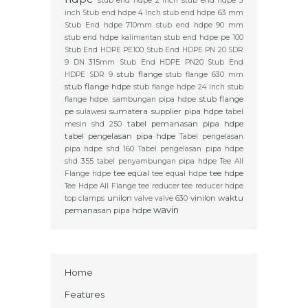
stub end hdpe 2 inch
stub end hdpe 3
inch
Stub end hdpe 4 Inch
stub end hdpe 63 mm
Stub End hdpe 710mm
stub end hdpe 90 mm
stub end hdpe kalimantan
stub end hdpe pe 100
Stub End HDPE PE100
Stub End HDPE PN 20 SDR
9 DN 315mm
Stub End HDPE PN20
Stub End
stub flange
HDPE SDR 9
stub flange 630 mm
stub flange hdpe
stub flange hdpe 24 inch
stub
stub flange
flange hdpe. sambungan pipa hdpe
pe
sumatera
supplier pipa hdpe
sulawesi
tabel
tabel pemanasan pipa hdpe
mesin shd 250
tabel pengelasan pipa hdpe
Tabel pengelasan
pipa hdpe shd 160
Tabel pengelasan pipa hdpe
shd 355
tabel penyambungan pipa hdpe
Tee All
tee equal
tee hdpe
Flange hdpe
tee equal hdpe
Tee Hdpe All Flange
tee reducer
tee reducer hdpe
unilon
vinilon
waktu
top clamps
valve
valve 630
wavin
pemanasan pipa hdpe
Home
Features