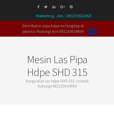
Marketing : Aini : 081210634959
Distributor pipa hdpe terlengkap di
jakarta. Hubungi Aini 081210634959
Mesin Las Pipa
Hdpe SHD 315
Harga Alat las hdpe SHD 315. terbaik
hubungi 081210634959