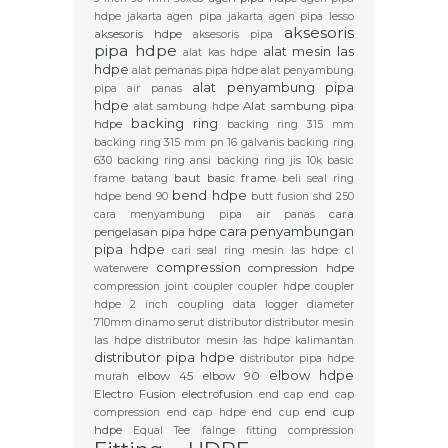
hdpe jakarta
agen pipa jakarta
agen pipa lesso
aksesoris
aksesoris hdpe
aksesoris pipa
pipa hdpe
alat mesin las
alat kas hdpe
hdpe
alat pemanas pipa hdpe
alat penyambung
alat penyambung pipa
pipa air panas
hdpe
Alat sambung pipa
alat sambung hdpe
backing ring
hdpe
backing ring 315 mm
backing ring 315 mm pn 16 galvanis
backing ring
630
backing ring ansi
backing ring jis 10k
basic
baut basic frame
frame
batang
beli seal ring
bend hdpe
hdpe
bend 90
butt fusion shd 250
cara
cara menyambung pipa air panas
cara penyambungan
pengelasan pipa hdpe
pipa hdpe
cari seal ring mesin las hdpe
cl
compression
compression hdpe
waterwere
compression joint
coupler
coupler hdpe
coupler
hdpe 2 inch
coupling
data logger
diameter
710mm
dinamo serut
distributor
distributor mesin
las hdpe
distributor mesin las hdpe kalimantan
distributor pipa hdpe
distributor pipa hdpe
elbow hdpe
elbow 45
elbow 90
murah
Electro Fusion
electrofusion
end cap
end cap
end cup
compression
end cap hdpe
end cup
hdpe
Equal Tee
falnge
fitting compression