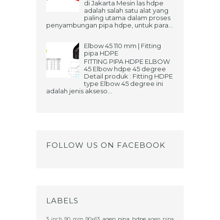
di Jakarta Mesin las hdpe
adalah salah satu alat yang
paling utama dalam proses
penyambungan pipa hdpe, untuk para...
Elbow 45 110 mm | Fitting
pipa HDPE
FITTING PIPA HDPE ELBOW
45 Elbow hdpe 45 degree
Detail produk : Fitting HDPE
type Elbow 45 degree ini
adalah jenis akseso...
FOLLOW US ON FACEBOOK
LABELS
agen pipa hdpe
3 inch
90 mm
90x63
agen pipa