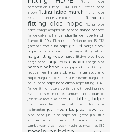
Fitting HDPE
fitting hdpe
compression
Fitting HDPE DN 315
fitting hdpe
fitting hdpe murah
elbow
fitting hdpe
fitting pipa
reducer
Fitting HDPE tekanan tinggi
fitting pipa hdpe
fitting pipa
flange adaptor
hdpe. flange adaptor
fittinghdpe
flange hdpe
flange hdpe 6 inch
flange galvanis
flange jis 10k
Flange pn 10
flange pn 16
FTA
genset
gambar mesin las hdpe
harga elbow
hdpe
harga end cap hdpe
harga fitting elbow
harga fitting hdpe
harga fitting pipa hdpe
harga mesin las hdpe
harga hdpe
harga pipa
harga pipa hdpe
harga pipa hdpe pn 10
harga
harga stub end
harga stub end
reducer tee
hdpe
Harga Stub End HDPE 315mm
harga tee
hdpe
hdpe elbow
equal hdpe
hdpe fitting
HDPE
flange fitting
hdpe stub flange with backing ring
insert clamps
hydraulic 315
informasi umum
jual fitting hdpe
jasa sewa mesin las hdpe
jual mesin las hdpe
jual mesin las hdpe
jual mesin las pipa hdpe
kalimantan
jual
pipa hdpe
jual pipa hdpe corrugated
jual stub
end
kalimantan
linner shd 315
macam macam
sambungan pipa
medan
mesin las
mesin las 630
mesin las hdpe