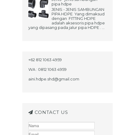
pipa hdpe
JENIS - JENIS SAMBUNGAN
PIPA HDPE Yang dimaksud
dengan FITTING HDPE
adalah aksesoris pipa hdpe
yang dipasang pada jalur pipa HDPE . ...
+62 812 1063 4959
WA : 0812 1063 4959
aini.hdpe.shd@gmail.com
CONTACT US