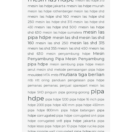
mesin las hdpe 315
mesin las hdpe jakarta
mesin las hdpe murah
mesin las hdpe rothenberger
mesin las hdpe shd
mesin las hdpe shd 160
mesin las hdpe shd
250
mesin las hdpe shd 315
mesin las hdpe shd
mesin las hdpe shd 500
mesin las hdpe
450
mesin las
shd 630
mesin las hdpe sumatera
pipa hdpe
mesin las shd
mesin las shd
160
mesin las shd 315
mesin las shd 250
mesin las shd 355
mesin las shd 450
mesin las
Mesin
shd 630
mesin penyambung hdpe
Penyambung Pipa
Mesin Penyambung
pipa hdpe
mesin sambung pipa hdpe
mesin
serut
mesin shd
metode pemasangan pipa hdpe
mutiara tiga berlian
moulded
mtb
MTA
ntb
ntt
oring
panduan pengelasan pipa hdpe
pemanas
pemanas.
penjual sparepart mesin las
pipa
hdpe SHD
pinguin
pipa gorong-gorong
hdpe
pipa hdpe 1200
pipa hdpe 16 inch
pipa
hdpe 2000
pipa hdpe 400 mm
pipa hdpe 450mm
pipa
pipa hdpe 800mm
pipa hdpe batangan
hdpe corrugated
pipa hdpe corrugated sn4
pipa
pipa hdpe jakarta
hdpe corrugated sn8
pipa
hdpe lesso
pipa hdpe pn 10
pipa hdpe rucika
pipa
pipa hdpe sni
hdpe singgle wall corrugated
pipa