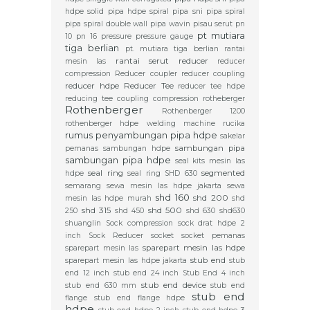
hdpe solid
pipa hdpe spiral
pipa sni
pipa spiral
pipa spiral double wall
pipa wavin
pisau serut
pn
pt mutiara
10
pn 16
pressure
pressure gauge
tiga berlian
pt. mutiara tiga berlian
rantai
rantai serut
reducer
mesin las
reducer
compression
Reducer coupler
reducer coupling
reducer hdpe
Reducer Tee
reducer tee hdpe
reducing tee coupling compression
rotheberger
Rothenberger
Rothenberger 1200
rothenberger hdpe welding machine
rucika
rumus penyambungan pipa hdpe
sakelar
sambungan pipa
pemanas
sambungan hdpe
sambungan pipa hdpe
seal kits mesin las
seal ring
segmented
hdpe
seal ring SHD 630
semarang
sewa mesin las hdpe jakarta
sewa
shd 160
shd 200
mesin las hdpe murah
shd
shd 315
shd 500
250
shd 450
shd 630
shd630
shuanglin
Sock compression
sock drat hdpe 2
inch
Sock Reducer
socket
socket pemanas
sparepart mesin las hdpe
sparepart mesin las
stub end
sparepart mesin las hdpe jakarta
stub
end 12 inch
stub end 24 inch
Stub End 4 inch
stub end device
stub end 630 mm
stub end
stub end
flange
stub end flange hdpe
hdpe