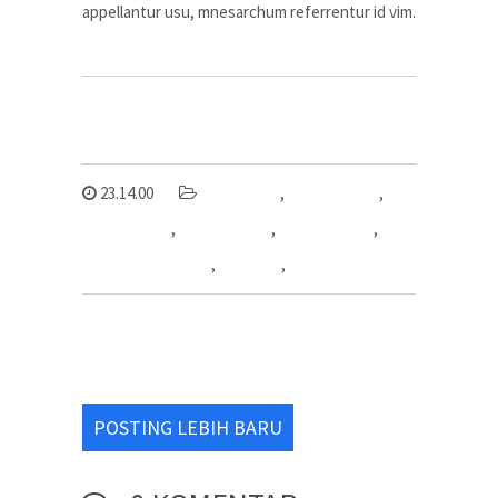
appellantur usu, mnesarchum referrentur id vim.
23.14.00
basic frame
,
Fitting HDPE
,
hydraulic 315
,
insert clamps
,
linner shd 315
,
mesin las hdpe 315
,
pemanas
,
shd 315
POSTING LEBIH BARU