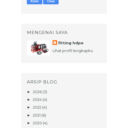
MENGENAI SAYA
fitting hdpe
Lihat profil lengkapku
ARSIP BLOG
2026
(3)
►
2024
(4)
►
2022
(4)
►
2021
(6)
►
2020
(4)
►