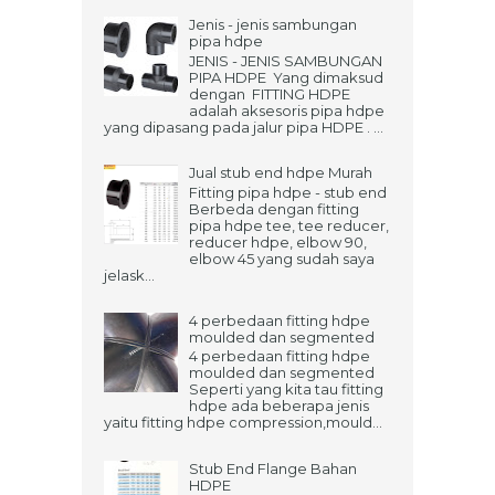
Jenis - jenis sambungan
pipa hdpe
JENIS - JENIS SAMBUNGAN
PIPA HDPE Yang dimaksud
dengan FITTING HDPE
adalah aksesoris pipa hdpe
yang dipasang pada jalur pipa HDPE . ...
Jual stub end hdpe Murah
Fitting pipa hdpe - stub end
Berbeda dengan fitting
pipa hdpe tee, tee reducer,
reducer hdpe, elbow 90,
elbow 45 yang sudah saya
jelask...
4 perbedaan fitting hdpe
moulded dan segmented
4 perbedaan fitting hdpe
moulded dan segmented
Seperti yang kita tau fitting
hdpe ada beberapa jenis
yaitu fitting hdpe compression,mould...
Stub End Flange Bahan
HDPE