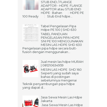
STUB END / FLANGE
ADAPTOR - HDPE FLANGE
ADAPTOR atau STUB END
HDPE : Bahan : HDPE PE
100 Ready : Stub End hdpe...
Tabel Pengelasan Pipa
Hdpe PE 100 | SHD 630
TABEL PANDUAN
PENGELASAN PIPA HDPE
SNI PE 100 MENGGUNAKAN
MESIN LAS HDPE SHD 630
Pengelasan pipa hdpe secara butt-
fusion dengan menggunakan...
Jual mesin las hdpe MURAH
| 081210634959
MESIN LAS HDPE SHD 160
Seperti yang sudah saya
bahas di postingan
sebelumnya mengenai
Teknik penyambungan pipa hdpe
yang dapat d...
Jasa Sewa Mesin Las Hdpe
Jakarta
Jasa Sewa Mesin Las Hdpe