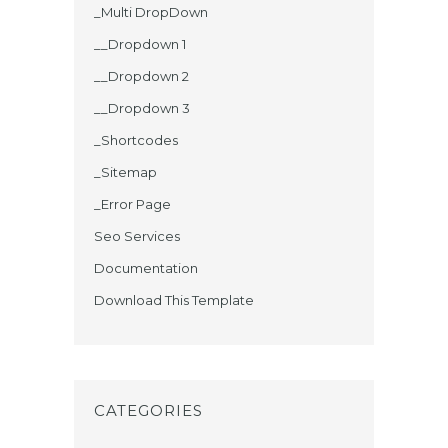
_Multi DropDown
__Dropdown 1
__Dropdown 2
__Dropdown 3
_Shortcodes
_Sitemap
_Error Page
Seo Services
Documentation
Download This Template
CATEGORIES