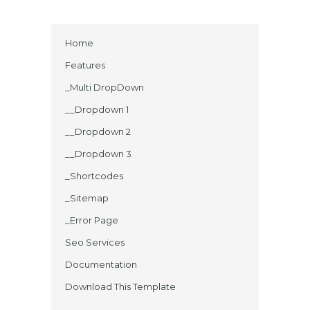
Home
Features
_Multi DropDown
__Dropdown 1
__Dropdown 2
__Dropdown 3
_Shortcodes
_Sitemap
_Error Page
Seo Services
Documentation
Download This Template