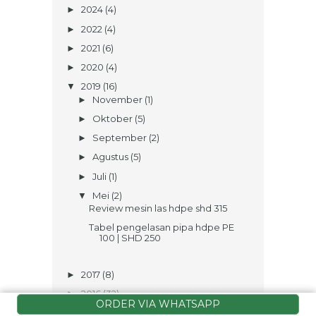
2024
(4)
►
2022
(4)
►
2021
(6)
►
2020
(4)
►
2019
(16)
▼
November
(1)
►
Oktober
(5)
►
September
(2)
►
Agustus
(5)
►
Juli
(1)
►
Mei
(2)
▼
Review mesin las hdpe shd 315
Tabel pengelasan pipa hdpe PE
100 | SHD 250
2017
(8)
►
2016
(32)
►
ORDER VIA WHATSAPP
2015
(4)
►