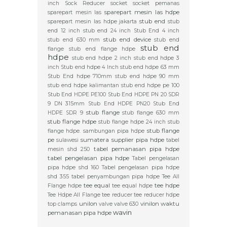
inch
Sock Reducer
socket
socket pemanas
sparepart mesin las hdpe
sparepart mesin las
stub end
sparepart mesin las hdpe jakarta
stub
end 12 inch
stub end 24 inch
Stub End 4 inch
stub end device
stub end 630 mm
stub end
stub end
flange
stub end flange hdpe
hdpe
stub end hdpe 2 inch
stub end hdpe 3
inch
Stub end hdpe 4 Inch
stub end hdpe 63 mm
Stub End hdpe 710mm
stub end hdpe 90 mm
stub end hdpe kalimantan
stub end hdpe pe 100
Stub End HDPE PE100
Stub End HDPE PN 20 SDR
9 DN 315mm
Stub End HDPE PN20
Stub End
stub flange
HDPE SDR 9
stub flange 630 mm
stub flange hdpe
stub flange hdpe 24 inch
stub
stub flange
flange hdpe. sambungan pipa hdpe
pe
sumatera
supplier pipa hdpe
sulawesi
tabel
tabel pemanasan pipa hdpe
mesin shd 250
tabel pengelasan pipa hdpe
Tabel pengelasan
pipa hdpe shd 160
Tabel pengelasan pipa hdpe
shd 355
tabel penyambungan pipa hdpe
Tee All
tee equal
tee hdpe
Flange hdpe
tee equal hdpe
Tee Hdpe All Flange
tee reducer
tee reducer hdpe
unilon
vinilon
waktu
top clamps
valve
valve 630
wavin
pemanasan pipa hdpe