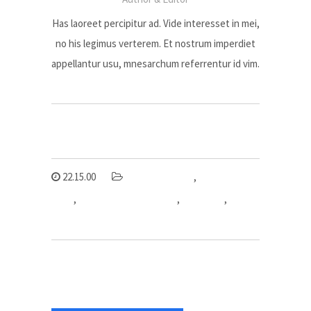
Has laoreet percipitur ad. Vide interesset in mei,
no his legimus verterem. Et nostrum imperdiet
appellantur usu, mnesarchum referrentur id vim.
22.15.00
informasi umum
,
mesin las
hdpe
,
mesin las hdpe shd 315
,
pipa hdpe
,
sambungan pipa