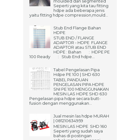
moulded dan segmented
Seperti yang kita tau fitting
hdpe ada beberapa jenis
yaitu fitting hdpe compression,mould...
Stub End Flange Bahan
HDPE
STUB END / FLANGE
ADAPTOR - HDPE FLANGE
ADAPTOR atau STUB END
HDPE : Bahan : HDPE PE
100 Ready : Stub End hdpe...
Tabel Pengelasan Pipa
Hdpe PE 100 | SHD 630
TABEL PANDUAN
PENGELASAN PIPA HDPE
SNI PE 100 MENGGUNAKAN
MESIN LAS HDPE SHD 630
Pengelasan pipa hdpe secara butt-
fusion dengan menggunakan...
Jual mesin las hdpe MURAH
| 081210634959
MESIN LAS HDPE SHD 160
Seperti yang sudah saya
bahas di postingan