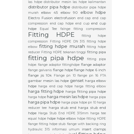
las hdpe
distributor mesin las hdpe kalimantan
distributor pipa hdpe
distributor pipa hdpe
elbow hdpe
elbow 45
elbow 90
murah
Electro Fusion
electrofusion
end cap
end cap
end cup
compression
end cap hdpe
end cup
hdpe
Equal Tee
falnge
fitting compression
Fitting HDPE
fitting hdpe
compression
Fitting HDPE DN 315
fitting hdpe
fitting hdpe murah
elbow
fitting hdpe
fitting pipa
reducer
Fitting HDPE tekanan tinggi
fitting pipa hdpe
fitting pipa
flange adaptor
hdpe. flange adaptor
fittinghdpe
flange hdpe
flange hdpe 6 inch
flange galvanis
flange jis 10k
Flange pn 10
flange pn 16
FTA
genset
gambar mesin las hdpe
harga elbow
hdpe
harga end cap hdpe
harga fitting elbow
harga fitting hdpe
harga fitting pipa hdpe
harga mesin las hdpe
harga hdpe
harga pipa
harga pipa hdpe
harga pipa hdpe pn 10
harga
harga stub end
harga stub end
reducer tee
hdpe
Harga Stub End HDPE 315mm
harga tee
hdpe
hdpe elbow
equal hdpe
hdpe fitting
HDPE
flange fitting
hdpe stub flange with backing ring
insert clamps
hydraulic 315
informasi umum