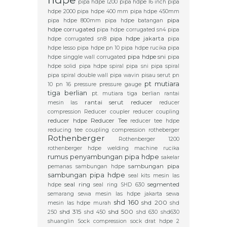
pipa hdpe 1200
pipa hdpe 16 inch
pipa
hdpe 2000
pipa hdpe 400 mm
pipa hdpe 450mm
pipa
pipa hdpe 800mm
pipa hdpe batangan
hdpe corrugated
pipa hdpe corrugated sn4
pipa
pipa hdpe jakarta
hdpe corrugated sn8
pipa
hdpe lesso
pipa hdpe pn 10
pipa hdpe rucika
pipa
pipa hdpe sni
hdpe singgle wall corrugated
pipa
hdpe solid
pipa hdpe spiral
pipa sni
pipa spiral
pipa spiral double wall
pipa wavin
pisau serut
pn
pt mutiara
10
pn 16
pressure
pressure gauge
tiga berlian
pt. mutiara tiga berlian
rantai
rantai serut
reducer
mesin las
reducer
compression
Reducer coupler
reducer coupling
reducer hdpe
Reducer Tee
reducer tee hdpe
reducing tee coupling compression
rotheberger
Rothenberger
Rothenberger 1200
rothenberger hdpe welding machine
rucika
rumus penyambungan pipa hdpe
sakelar
sambungan pipa
pemanas
sambungan hdpe
sambungan pipa hdpe
seal kits mesin las
seal ring
segmented
hdpe
seal ring SHD 630
semarang
sewa mesin las hdpe jakarta
sewa
shd 160
shd 200
mesin las hdpe murah
shd
shd 315
shd 500
250
shd 450
shd 630
shd630
shuanglin
Sock compression
sock drat hdpe 2