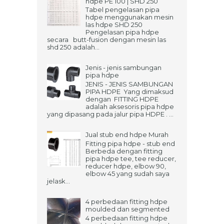
hdpe PE 100 | SHD 250
Tabel pengelasan pipa
hdpe menggunakan mesin
las hdpe SHD 250
Pengelasan pipa hdpe
secara butt-fusion dengan mesin las
shd 250 adalah...
Jenis - jenis sambungan
pipa hdpe
JENIS - JENIS SAMBUNGAN
PIPA HDPE Yang dimaksud
dengan FITTING HDPE
adalah aksesoris pipa hdpe
yang dipasang pada jalur pipa HDPE . ...
Jual stub end hdpe Murah
Fitting pipa hdpe - stub end
Berbeda dengan fitting
pipa hdpe tee, tee reducer,
reducer hdpe, elbow 90,
elbow 45 yang sudah saya
jelask...
4 perbedaan fitting hdpe
moulded dan segmented
4 perbedaan fitting hdpe