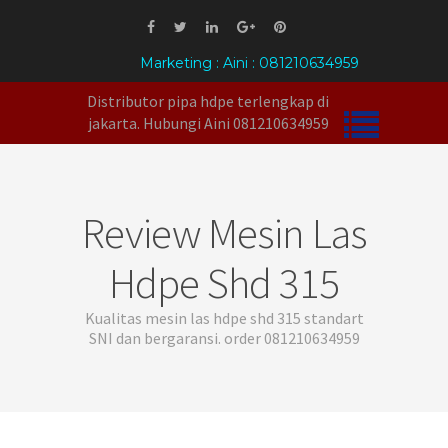
Marketing : Aini : 081210634959
Distributor pipa hdpe terlengkap di
jakarta. Hubungi Aini 081210634959
Review Mesin Las
Hdpe Shd 315
Kualitas mesin las hdpe shd 315 standart
SNI dan bergaransi. order 081210634959