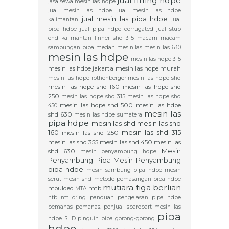
jual fitting hdpe
jasa sewa mesin las hdpe
jual mesin las hdpe
jual mesin las hdpe
jual mesin las pipa hdpe
kalimantan
jual
pipa hdpe
jual pipa hdpe corrugated
jual stub
end
kalimantan
linner shd 315
macam macam
sambungan pipa
medan
mesin las
mesin las 630
mesin las hdpe
mesin las hdpe 315
mesin las hdpe jakarta
mesin las hdpe murah
mesin las hdpe rothenberger
mesin las hdpe shd
mesin las hdpe shd 160
mesin las hdpe shd
250
mesin las hdpe shd 315
mesin las hdpe shd
mesin las hdpe shd 500
mesin las hdpe
450
mesin las
shd 630
mesin las hdpe sumatera
pipa hdpe
mesin las shd
mesin las shd
160
mesin las shd 315
mesin las shd 250
mesin las shd 355
mesin las shd 450
mesin las
Mesin
shd 630
mesin penyambung hdpe
Penyambung Pipa
Mesin Penyambung
pipa hdpe
mesin sambung pipa hdpe
mesin
serut
mesin shd
metode pemasangan pipa hdpe
mutiara tiga berlian
moulded
mtb
MTA
ntb
ntt
oring
panduan pengelasan pipa hdpe
pemanas
pemanas.
penjual sparepart mesin las
pipa
hdpe SHD
pinguin
pipa gorong-gorong
hdpe