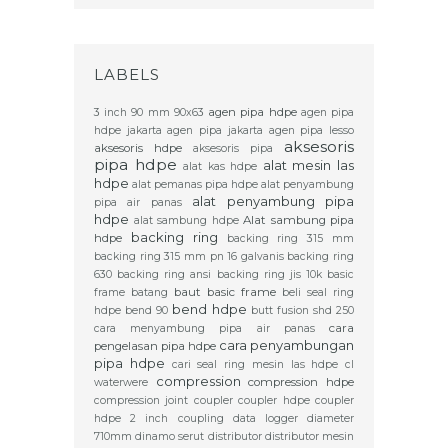
LABELS
agen pipa hdpe
3 inch
90 mm
90x63
agen pipa
hdpe jakarta
agen pipa jakarta
agen pipa lesso
aksesoris
aksesoris hdpe
aksesoris pipa
pipa hdpe
alat mesin las
alat kas hdpe
hdpe
alat pemanas pipa hdpe
alat penyambung
alat penyambung pipa
pipa air panas
hdpe
Alat sambung pipa
alat sambung hdpe
backing ring
hdpe
backing ring 315 mm
backing ring 315 mm pn 16 galvanis
backing ring
630
backing ring ansi
backing ring jis 10k
basic
baut basic frame
frame
batang
beli seal ring
bend hdpe
hdpe
bend 90
butt fusion shd 250
cara
cara menyambung pipa air panas
cara penyambungan
pengelasan pipa hdpe
pipa hdpe
cari seal ring mesin las hdpe
cl
compression
compression hdpe
waterwere
compression joint
coupler
coupler hdpe
coupler
hdpe 2 inch
coupling
data logger
diameter
710mm
dinamo serut
distributor
distributor mesin